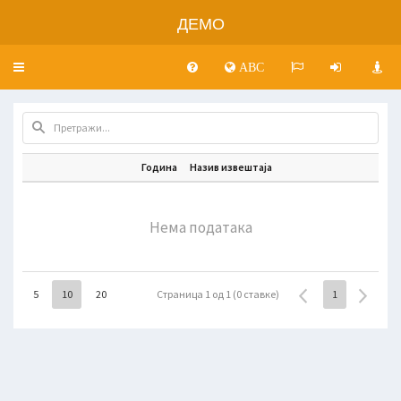
ДЕМО
Toggle
ABC
navigation
Година
Назив извештаја
Нема података
5
10
20
Страница 1 од 1 (0 ставке)
1